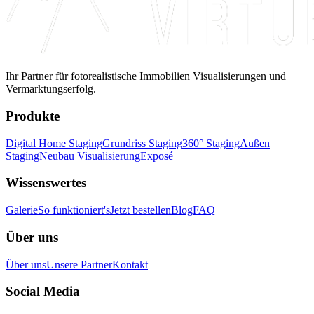
Ihr Partner für fotorealistische Immobilien Visualisierungen und
Vermarktungserfolg.
Produkte
Digital Home Staging
Grundriss Staging
360° Staging
Außen
Staging
Neubau Visualisierung
Exposé
Wissenswertes
Galerie
So funktioniert's
Jetzt bestellen
Blog
FAQ
Über uns
Über uns
Unsere Partner
Kontakt
Social Media